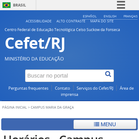
BRASIL
Simplifique!
ESPAÑOL
ENGLISH
FRANÇAIS
ACESSIBILIDADE
ALTO CONTRASTE
MAPA DO SITE
Comunica BR
Centro Federal de Educação Tecnológica Celso Suckow da Fonseca
Cefet/RJ
Participe
Acesso à informação
Legislação
MINISTÉRIO DA EDUCAÇÃO
Canais
Perguntas frequentes
Contato
Serviços do Cefet/RJ
Área de
imprensa
PÁGINA INICIAL
>
CAMPUS MARIA DA GRAÇA
MENU