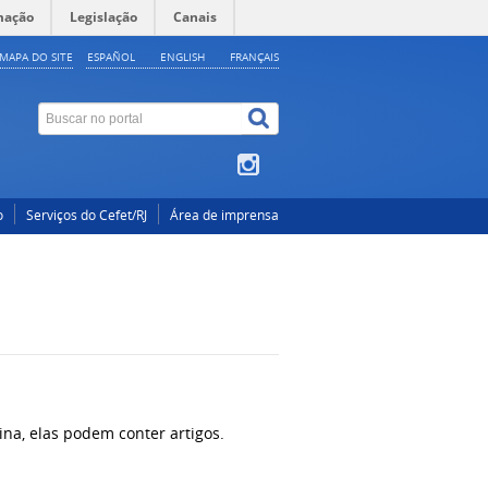
mação
Legislação
Canais
MAPA DO SITE
ESPAÑOL
ENGLISH
FRANÇAIS
o
Serviços do Cefet/RJ
Área de imprensa
ina, elas podem conter artigos.