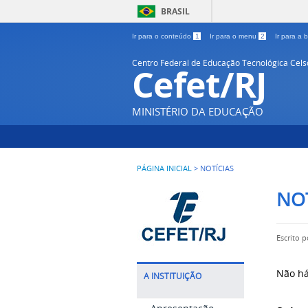
BRASIL
Ir para o conteúdo
1
Ir para o menu
2
Ir para a
Centro Federal de Educação Tecnológica Cel
Cefet/RJ
MINISTÉRIO DA EDUCAÇÃO
PÁGINA INICIAL
>
NOTÍCIAS
NOT
Escrito 
Não há
A INSTITUIÇÃO