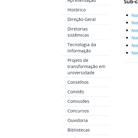
Apresentação
Sub-c
Histórico
No
Direção-Geral
No
Diretorias
Not
sistêmicas
No
Tecnologia da
No
Informação
Not
Projeto de
transformação em
universidade
Conselhos
Comitês
Comissões
Concursos
Ouvidoria
Bibliotecas