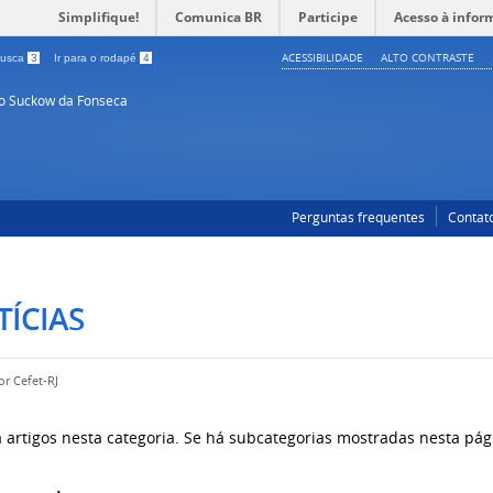
Simplifique!
Comunica BR
Participe
Acesso à infor
ACESSIBILIDADE
ALTO CONTRASTE
 busca
3
Ir para o rodapé
4
so Suckow da Fonseca
Perguntas frequentes
Contat
ÍCIAS
por
Cefet-RJ
 artigos nesta categoria. Se há subcategorias mostradas nesta pág