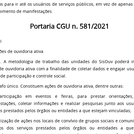
os para ir até os usuários de serviços públicos, em vez de apenas
bimento de manifestações.
Portaria CGU n. 581/2021
I
ões de ouvidoria ativa
2. A metodologia de trabalho das unidades do SisOuv poderá i
de ouvidoria ativa com a finalidade de coletar dados e engajar us
de participação e controle social.
afo único. Constituem ações de ouvidoria ativa, dentre outras:
articipação em eventos e feiras, para prestar orientações,
stações, coletar informações e realizar pesquisas junto aos usu
os prestados pelos órgãos ou entidades a que estejam vinculadas;
ealização de ações nos locais de convívio de grupos sociais e comu
ios dos serviços prestados pelos órgãos ou entidades a que