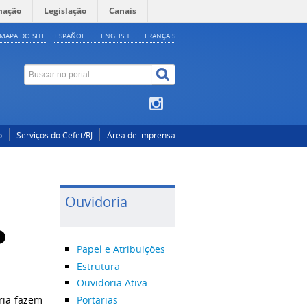
mação
Legislação
Canais
MAPA DO SITE
ESPAÑOL
ENGLISH
FRANÇAIS
o
Serviços do Cefet/RJ
Área de imprensa
Ouvidoria
Papel e Atribuições
Estrutura
Ouvidoria Ativa
Portarias
ria fazem