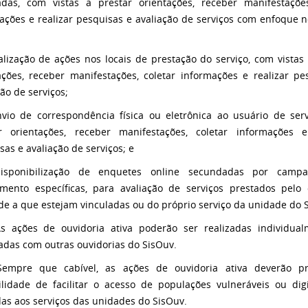
adas, com vistas a prestar orientações, receber manifestações
ações e realizar pesquisas e avaliação de serviços com enfoque n
realização de ações nos locais de prestação do serviço, com vistas
ações, receber manifestações, coletar informações e realizar pe
ção de serviços;
nvio de correspondência física ou eletrônica ao usuário de serv
r orientações, receber manifestações, coletar informações e
sas e avaliação de serviços; e
isponibilização de enquetes online secundadas por camp
mento específicas, para avaliação de serviços prestados pelo
de a que estejam vinculadas ou do próprio serviço da unidade do 
s ações de ouvidoria ativa poderão ser realizadas individua
ladas com outras ouvidorias do SisOuv.
Sempre que cabível, as ações de ouvidoria ativa deverão pr
ilidade de facilitar o acesso de populações vulneráveis ou dig
das aos serviços das unidades do SisOuv.