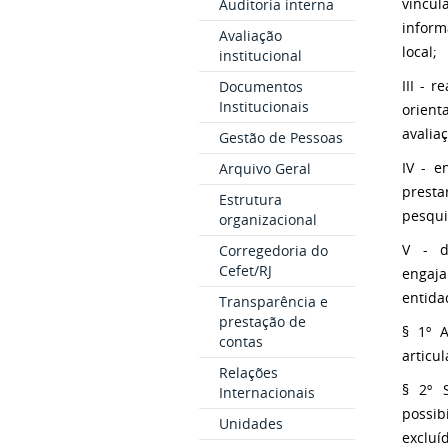
vincul
Auditoria interna
inform
Avaliação
local;
institucional
III - 
Documentos
Institucionais
orient
avalia
Gestão de Pessoas
IV - e
Arquivo Geral
presta
Estrutura
pesqui
organizacional
V - d
Corregedoria do
Cefet/RJ
engaja
entida
Transparência e
prestação de
§ 1º A
contas
articu
Relações
§ 2º 
Internacionais
possib
Unidades
excluí