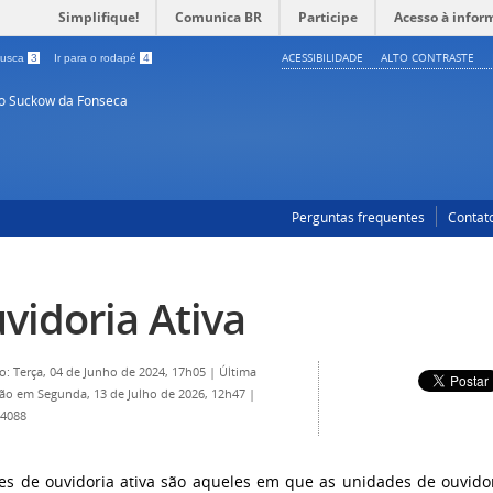
Simplifique!
Comunica BR
Participe
Acesso à infor
ACESSIBILIDADE
ALTO CONTRASTE
 busca
3
Ir para o rodapé
4
so Suckow da Fonseca
Perguntas frequentes
Contat
vidoria Ativa
o: Terça, 04 de Junho de 2024, 17h05
|
Última
ção em Segunda, 13 de Julho de 2026, 12h47
|
 4088
es de ouvidoria ativa são aqueles em que as unidades de ouvido