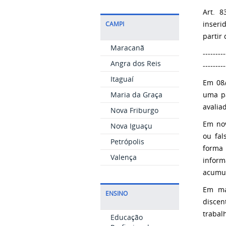
Art. 
inseri
CAMPI
partir
Maracanã
---------
Angra dos Reis
---------
Itaguaí
Em 08/
uma pa
Maria da Graça
avalia
Nova Friburgo
Em nov
Nova Iguaçu
ou fal
Petrópolis
forma 
Valença
infor
acumul
Em ma
ENSINO
discen
trabal
Educação