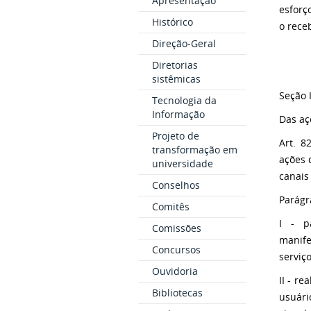
Apresentação
esforç
Histórico
o rece
Direção-Geral
Diretorias
sistêmicas
Seção I
Tecnologia da
Informação
Das aç
Projeto de
Art. 8
transformação em
ações 
universidade
canais 
Conselhos
Parágr
Comitês
I - p
Comissões
manife
Concursos
serviç
Ouvidoria
II - r
Bibliotecas
usuár