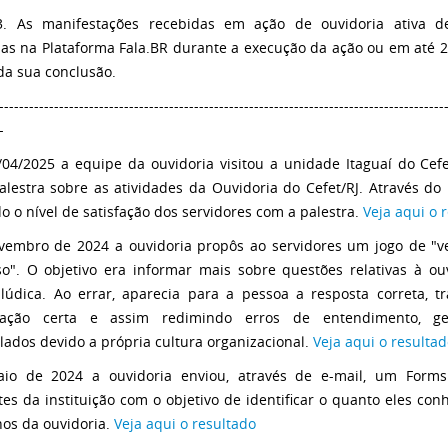
83. As manifestações recebidas em ação de ouvidoria ativa 
das na Plataforma Fala.BR durante a execução da ação ou em até 2
 da sua conclusão.
-----------------------------------------------------------------------------------------
-
04/2025 a equipe da ouvidoria visitou a unidade Itaguaí do Cefe
lestra sobre as atividades da Ouvidoria do Cefet/RJ. Através do 
do o nível de satisfação dos servidores com a palestra.
Veja aqui o 
embro de 2024 a ouvidoria propôs ao servidores um jogo de "v
so". O objetivo era informar mais sobre questões relativas à ouv
lúdica. Ao errar, aparecia para a pessoa a resposta correta, t
mação certa e assim redimindo erros de entendimento, ge
ados devido a própria cultura organizacional.
Veja aqui o resulta
io de 2024 a ouvidoria enviou, através de e-mail, um Forms
tes da instituição com o objetivo de identificar o quanto eles co
hos da ouvidoria.
Veja aqui o resultado