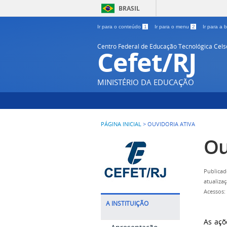
BRASIL
Ir para o conteúdo
1
Ir para o menu
2
Ir para a
Centro Federal de Educação Tecnológica Cel
Cefet/RJ
MINISTÉRIO DA EDUCAÇÃO
PÁGINA INICIAL
>
OUVIDORIA ATIVA
Ou
Publicad
atualiza
Acessos:
A INSTITUIÇÃO
As açõ