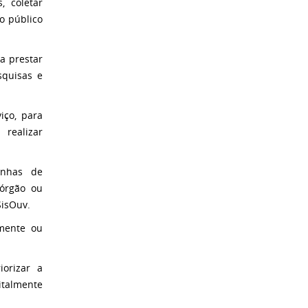
, coletar
o público
 a prestar
squisas e
iço, para
 realizar
anhas de
 órgão ou
SisOuv.
lmente ou
iorizar a
italmente