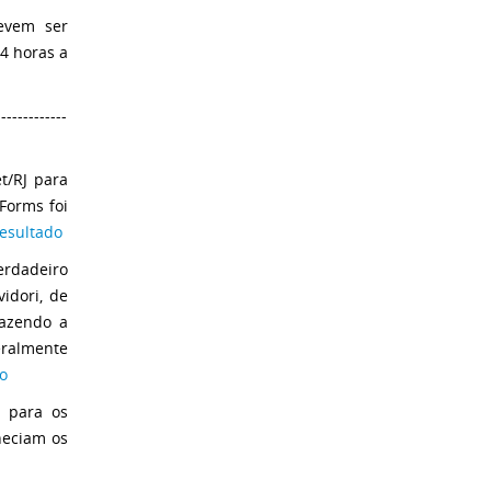
devem ser
4 horas a
-------------
t/RJ para
Forms foi
resultado
erdadeiro
idori, de
razendo a
ralmente
do
 para os
nheciam os