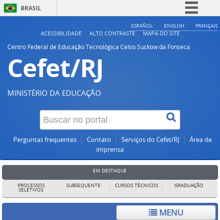
BRASIL
Simplifique!
ESPAÑOL
ENGLISH
FRANÇAIS
ACESSIBILIDADE
ALTO CONTRASTE
MAPA DO SITE
Comunica BR
Centro Federal de Educação Tecnológica Celso Suckow da Fonseca
Cefet/RJ
Participe
Acesso à informação
Legislação
MINISTÉRIO DA EDUCAÇÃO
Canais
Perguntas frequentes
Contato
Serviços do Cefet/RJ
Área de
imprensa
EM DESTAQUE
PROCESSOS
SUBSEQUENTE
CURSOS TÉCNICOS
GRADUAÇÃO
SELETIVOS
MENU