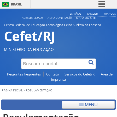
BRASIL
Simplifique!
ESPAÑOL
ENGLISH
FRANÇAIS
ACESSIBILIDADE
ALTO CONTRASTE
MAPA DO SITE
Comunica BR
Centro Federal de Educação Tecnológica Celso Suckow da Fonseca
Cefet/RJ
Participe
Acesso à informação
Legislação
MINISTÉRIO DA EDUCAÇÃO
Canais
Perguntas frequentes
Contato
Serviços do Cefet/RJ
Área de
imprensa
PÁGINA INICIAL
>
REGULAMENTAÇÃO
MENU