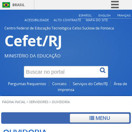
BRASIL
Simplifique!
ESPAÑOL
ENGLISH
FRANÇAIS
ACESSIBILIDADE
ALTO CONTRASTE
MAPA DO SITE
Comunica BR
Centro Federal de Educação Tecnológica Celso Suckow da Fonseca
Cefet/RJ
Participe
Acesso à informação
Legislação
MINISTÉRIO DA EDUCAÇÃO
Canais
Perguntas frequentes
Contato
Serviços do Cefet/RJ
Área de
imprensa
PÁGINA INICIAL
>
SERVIDORES
>
OUVIDORIA
MENU