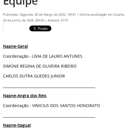
Equipe
Publicado: Segunda, 30 de Março de 2020, 16h41
|
Última atualização em Quarta,
24 de Junho de 2026, 20h50
|
Acessos: 6175
Napne-Geral
Coordenação - LÍVIA DE LAURO ANTUNES
SIMONE REGINA DE OLIVEIRA RIBEIRO
CARLOS DUTRA GUEDES JUNIOR
_____________________________________________________
Napne-Angra dos Reis
Coordenação - VINICIUS DOS SANTOS HONORATO
_____________________________________________________
Napne-Itaguaí