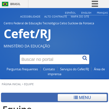
BRASIL
Simplifique!
ESPAÑOL
ENGLISH
FRANÇAIS
ACESSIBILIDADE
ALTO CONTRASTE
MAPA DO SITE
Comunica BR
Centro Federal de Educação Tecnológica Celso Suckow da Fonseca
Cefet/RJ
Participe
Acesso à informação
Legislação
MINISTÉRIO DA EDUCAÇÃO
Canais
Perguntas frequentes
Contato
Serviços do Cefet/RJ
Área de
imprensa
PÁGINA INICIAL
>
EQUIPE
MENU