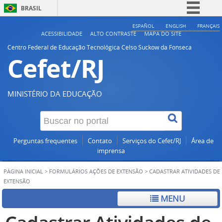
BRASIL
Simplifique!
ESPAÑOL
ENGLISH
FRANÇAIS
ACESSIBILIDADE
ALTO CONTRASTE
MAPA DO SITE
Comunica BR
Centro Federal de Educação Tecnológica Celso Suckow da Fonseca
Cefet/RJ
Participe
Acesso à informação
Legislação
MINISTÉRIO DA EDUCAÇÃO
Canais
Perguntas frequentes
Contato
Serviços do Cefet/RJ
Área de
imprensa
PÁGINA INICIAL
>
FORMULÁRIOS AÇÕES DE EXTENSÃO
>
CADASTRAR ATIVIDADES DE
EXTENSÃO
MENU