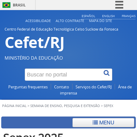
BRASIL
Simplifique!
ESPAÑOL
ENGLISH
FRANÇAIS
ACESSIBILIDADE
ALTO CONTRASTE
MAPA DO SITE
Comunica BR
Centro Federal de Educação Tecnológica Celso Suckow da Fonseca
Cefet/RJ
Participe
Acesso à informação
Legislação
MINISTÉRIO DA EDUCAÇÃO
Canais
Perguntas frequentes
Contato
Serviços do Cefet/RJ
Área de
imprensa
PÁGINA INICIAL
>
SEMANA DE ENSINO, PESQUISA E EXTENSÃO
>
SEPEX
MENU