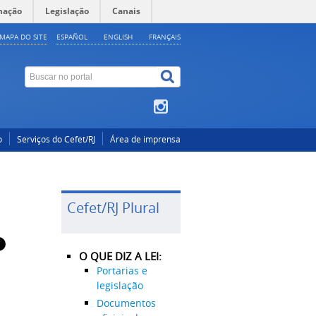
mação
Legislação
Canais
MAPA DO SITE
ESPAÑOL
ENGLISH
FRANÇAIS
o
Serviços do Cefet/RJ
Área de imprensa
Cefet/RJ Plural
O QUE DIZ A LEI:
Portarias e
legislação
Documentos