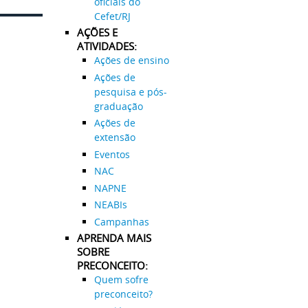
oficiais do
Cefet/RJ
AÇÕES E
ATIVIDADES:
Ações de ensino
Ações de
pesquisa e pós-
graduação
Ações de
extensão
Eventos
NAC
NAPNE
NEABIs
Campanhas
APRENDA MAIS
SOBRE
PRECONCEITO:
Quem sofre
preconceito?