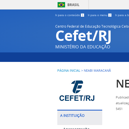
BRASIL
Ir para o conteúdo
1
Ir para o menu
2
Ir para a
Centro Federal de Educação Tecnológica Cel
Cefet/RJ
MINISTÉRIO DA EDUCAÇÃO
PÁGINA INICIAL
>
NEABI MARACANÃ
NE
Publicad
atualiza
5451
A INSTITUIÇÃO