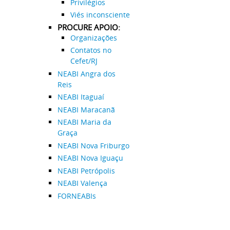
Privilégios
Viés inconsciente
PROCURE APOIO:
Organizações
Contatos no
Cefet/RJ
NEABI Angra dos
Reis
NEABI Itaguaí
NEABI Maracanã
NEABI Maria da
Graça
NEABI Nova Friburgo
NEABI Nova Iguaçu
NEABI Petrópolis
NEABI Valença
FORNEABIs