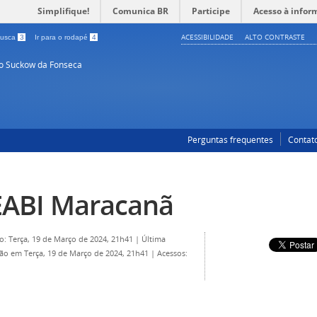
Simplifique!
Comunica BR
Participe
Acesso à infor
ACESSIBILIDADE
ALTO CONTRASTE
 busca
3
Ir para o rodapé
4
so Suckow da Fonseca
Perguntas frequentes
Contat
ABI Maracanã
o: Terça, 19 de Março de 2024, 21h41
|
Última
ção em Terça, 19 de Março de 2024, 21h41
|
Acessos: