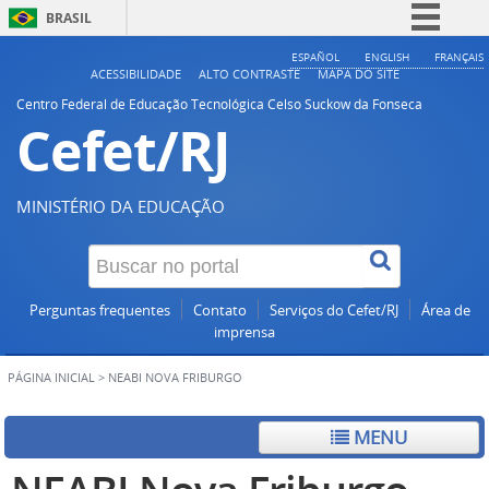
BRASIL
Simplifique!
ESPAÑOL
ENGLISH
FRANÇAIS
ACESSIBILIDADE
ALTO CONTRASTE
MAPA DO SITE
Comunica BR
Centro Federal de Educação Tecnológica Celso Suckow da Fonseca
Cefet/RJ
Participe
Acesso à informação
Legislação
MINISTÉRIO DA EDUCAÇÃO
Canais
Perguntas frequentes
Contato
Serviços do Cefet/RJ
Área de
imprensa
PÁGINA INICIAL
>
NEABI NOVA FRIBURGO
MENU