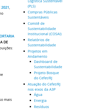
Logística Sustentável
(PLS)
 2021
,
Compras Públicas
no
Sustentáveis
Comitê de
Sustentabilidade
Institucional (COSAI)
ORTARIA
Relatórios de
A DE
Sustentabilidade
buições:
Projetos em
Andamento
Dashboard de
Sustentabilidade
Projeto Bosque
me
do Cefet/RJ
Atuação do Cefet/RJ
nos eixos da A3P
Água
so mais
Energia
Resíduos