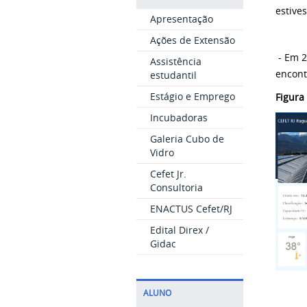
estive
Apresentação
Ações de Extensão
- Em 2
Assistência
encont
estudantil
Estágio e Emprego
Figura
Incubadoras
Galeria Cubo de
Vidro
Cefet Jr.
Consultoria
ENACTUS Cefet/RJ
Edital Direx /
Gidac
ALUNO