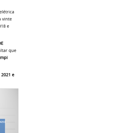
létrica
 vinte
018 e
DE
ltar que
ampi
 2021 e