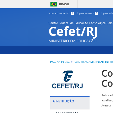
BRASIL
Ir para o conteúdo
1
Ir para o menu
2
Ir para a
Centro Federal de Educação Tecnológica Cel
Cefet/RJ
MINISTÉRIO DA EDUCAÇÃO
PÁGINA INICIAL
>
PARCERIAS AMBIENTAIS INTE
Co
Co
Publicad
atualiza
A INSTITUIÇÃO
Acessos: