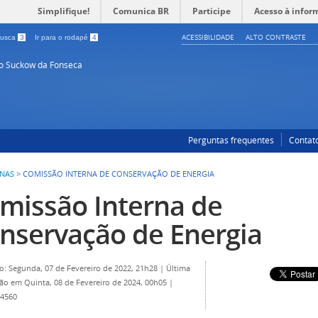
Simplifique!
Comunica BR
Participe
Acesso à infor
ACESSIBILIDADE
ALTO CONTRASTE
 busca
3
Ir para o rodapé
4
so Suckow da Fonseca
Perguntas frequentes
Contat
RNAS
>
COMISSÃO INTERNA DE CONSERVAÇÃO DE ENERGIA
missão Interna de
nservação de Energia
o: Segunda, 07 de Fevereiro de 2022, 21h28
|
Última
ção em Quinta, 08 de Fevereiro de 2024, 00h05
|
 4560