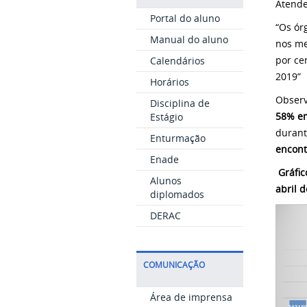
Atende
Portal do aluno
“Os ór
Manual do aluno
nos me
por ce
Calendários
2019”
Horários
Observ
Disciplina de
58% em
Estágio
duran
Enturmação
encont
Enade
Gráfi
Alunos
abril d
diplomados
DERAC
COMUNICAÇÃO
Área de imprensa