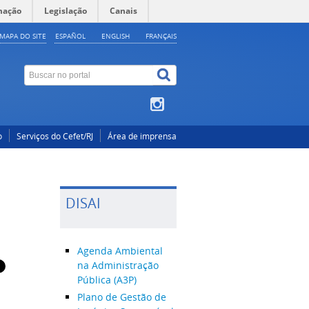
mação
Legislação
Canais
MAPA DO SITE
ESPAÑOL
ENGLISH
FRANÇAIS
o
Serviços do Cefet/RJ
Área de imprensa
DISAI
Agenda Ambiental
na Administração
Pública (A3P)
Plano de Gestão de