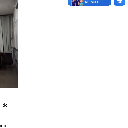
) do
ndo