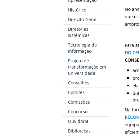
Apresentação
No ano
Histórico
que es
Direção-Geral
âmbito
Diretorias
sistêmicas
Tecnologia da
Para a
Informação
DO CE
CONSE
Projeto de
transformação em
ac
universidade
pr
Conselhos
ela
Comitês
pu
pre
Comissões
Na for
Concursos
RECOM
Ouvidoria
equipa
Bibliotecas
eficien