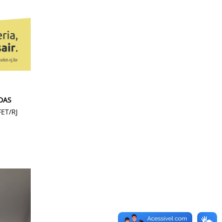
DAS
FET/RJ