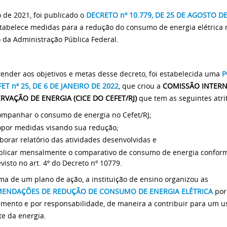
 de 2021, foi publicado o
DECRETO nº 10.779, DE 25 DE AGOSTO DE
tabelece medidas para a redução do consumo de energia elétrica 
 da Administração Pública Federal.
tender aos objetivos e metas desse decreto, foi estabelecida uma
P
FET
nº
25, DE 6 DE JANEIRO DE 2022
, que criou a
COMISSÃO INTERN
RVAÇÃO DE ENERGIA (CICE DO CEFET/RJ)
que tem as seguintes atri
ompanhar o consumo de energia no Cefet/RJ;
opor medidas visando sua redução;
borar relatório das atividades desenvolvidas e
blicar mensalmente o comparativo de consumo de energia confor
visto no art. 4º do Decreto nº 10779.
ma de um plano de ação, a instituição de ensino organizou as
ENDAÇÕES DE REDUÇÃO DE CONSUMO DE ENERGIA ELÉTRICA
por
mento e por responsabilidade, de maneira a contribuir para um u
te da energia.