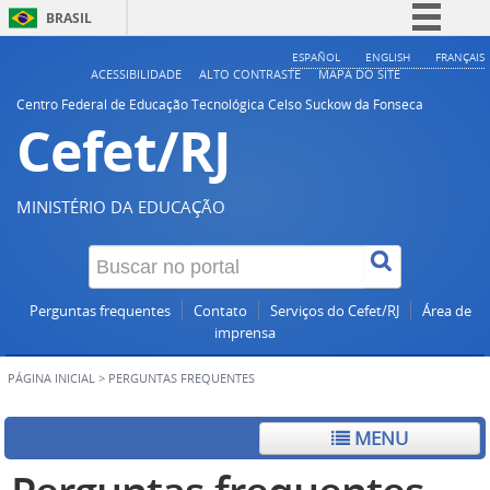
BRASIL
Simplifique!
ESPAÑOL
ENGLISH
FRANÇAIS
ACESSIBILIDADE
ALTO CONTRASTE
MAPA DO SITE
Comunica BR
Centro Federal de Educação Tecnológica Celso Suckow da Fonseca
Cefet/RJ
Participe
Acesso à informação
Legislação
MINISTÉRIO DA EDUCAÇÃO
Canais
Perguntas frequentes
Contato
Serviços do Cefet/RJ
Área de
imprensa
PÁGINA INICIAL
>
PERGUNTAS FREQUENTES
MENU