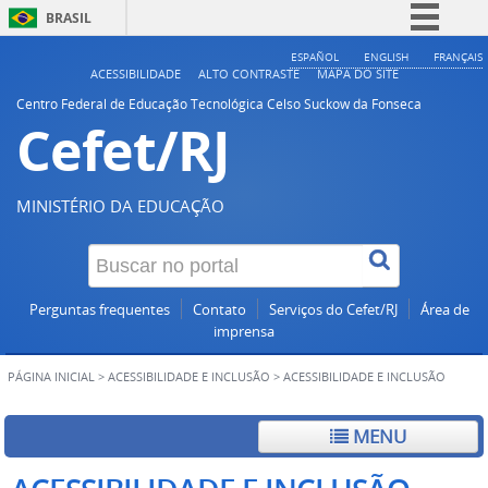
BRASIL
Simplifique!
ESPAÑOL
ENGLISH
FRANÇAIS
ACESSIBILIDADE
ALTO CONTRASTE
MAPA DO SITE
Comunica BR
Centro Federal de Educação Tecnológica Celso Suckow da Fonseca
Cefet/RJ
Participe
Acesso à informação
Legislação
MINISTÉRIO DA EDUCAÇÃO
Canais
Perguntas frequentes
Contato
Serviços do Cefet/RJ
Área de
imprensa
PÁGINA INICIAL
>
ACESSIBILIDADE E INCLUSÃO
>
ACESSIBILIDADE E INCLUSÃO
MENU