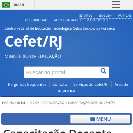
BRASIL
Simplifique!
ESPAÑOL
ENGLISH
FRANÇAIS
ACESSIBILIDADE
ALTO CONTRASTE
MAPA DO SITE
Comunica BR
Centro Federal de Educação Tecnológica Celso Suckow da Fonseca
Cefet/RJ
Participe
Acesso à informação
Legislação
MINISTÉRIO DA EDUCAÇÃO
Canais
Perguntas frequentes
Contato
Serviços do Cefet/RJ
Área de
imprensa
PÁGINA INICIAL
>
DICAP
>
CAPACITAÇÃO
>
CAPACITAÇÃO DOS DOCENTES
MENU