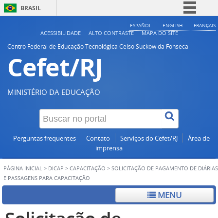
BRASIL
Simplifique!
ESPAÑOL
ENGLISH
FRANÇAIS
ACESSIBILIDADE
ALTO CONTRASTE
MAPA DO SITE
Comunica BR
Centro Federal de Educação Tecnológica Celso Suckow da Fonseca
Cefet/RJ
Participe
Acesso à informação
Legislação
MINISTÉRIO DA EDUCAÇÃO
Canais
Perguntas frequentes
Contato
Serviços do Cefet/RJ
Área de
imprensa
PÁGINA INICIAL
>
DICAP
>
CAPACITAÇÃO
>
SOLICITAÇÃO DE PAGAMENTO DE DIÁRIAS
E PASSAGENS PARA CAPACITAÇÃO
MENU