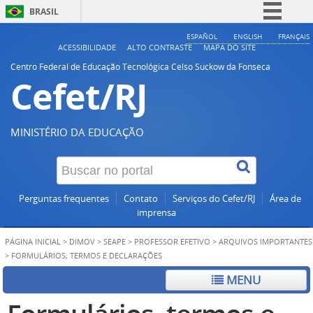
BRASIL
Simplifique!
ESPAÑOL
ENGLISH
FRANÇAIS
ACESSIBILIDADE
ALTO CONTRASTE
MAPA DO SITE
Comunica BR
Centro Federal de Educação Tecnológica Celso Suckow da Fonseca
Cefet/RJ
Participe
Acesso à informação
Legislação
MINISTÉRIO DA EDUCAÇÃO
Canais
Perguntas frequentes
Contato
Serviços do Cefet/RJ
Área de
imprensa
PÁGINA INICIAL
>
DIMOV
>
SEAPE
>
PROFESSOR EFETIVO
>
ARQUIVOS IMPORTANTES
>
FORMULÁRIOS, TERMOS E DECLARAÇÕES
MENU