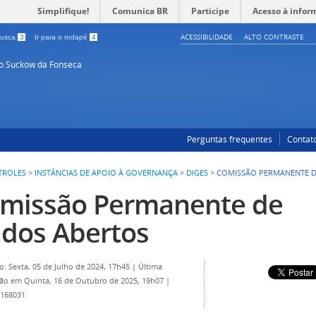
Simplifique!
Comunica BR
Participe
Acesso à infor
ACESSIBILIDADE
ALTO CONTRASTE
 busca
3
Ir para o rodapé
4
so Suckow da Fonseca
Perguntas frequentes
Contat
TROLES
>
INSTÂNCIAS DE APOIO À GOVERNANÇA
>
DIGES
>
COMISSÃO PERMANENTE D
missão Permanente de
dos Abertos
o: Sexta, 05 de Julho de 2024, 17h45
|
Última
ção em Quinta, 16 de Outubro de 2025, 19h07
|
 168031