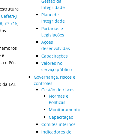
Gestão da
Integridade
eestrutura
Plano de
 Cefet/RJ
Integridade
RJ nº 715
,
Portarias e
dos
Legislações
Ações
 membros
desenvolvidas
o e
Capacitações
sa e Pós-
Valores no
serviço público
Governança, riscos e
controles
 da LAI.
Gestão de riscos
Normas e
Políticas
Monitoramento
Capacitação
Comitês internos
Indicadores de