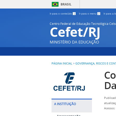
BRASIL
Ir para o conteúdo
1
Ir para o menu
2
Ir para a
Centro Federal de Educação Tecnológica Cel
Cefet/RJ
MINISTÉRIO DA EDUCAÇÃO
PÁGINA INICIAL
>
GOVERNANÇA, RISCOS E CON
Co
Da
Publicad
atualiza
A INSTITUIÇÃO
Acessos: