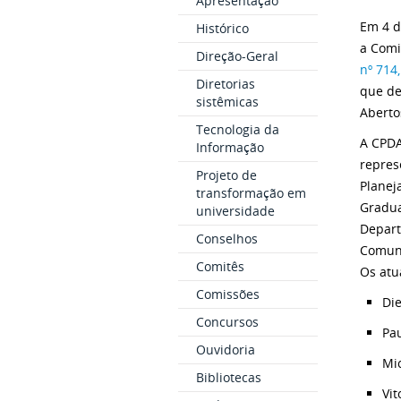
Apresentação
Em 4 d
Histórico
a Comi
Direção-Geral
nº 714
Diretorias
que d
sistêmicas
Aberto
Tecnologia da
A CPDA
Informação
repres
Projeto de
Planej
transformação em
Gradua
universidade
Depart
Conselhos
Comuni
Comitês
Os atu
Comissões
Die
Concursos
Pau
Ouvidoria
Mic
Bibliotecas
Vit