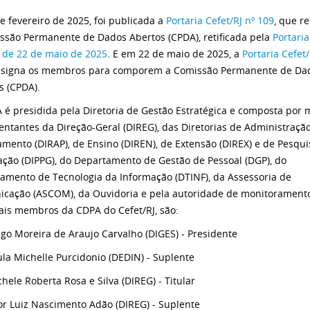
e fevereiro de 2025, foi publicada a
Portaria Cefet/RJ nº 109
, que r
ssão Permanente de Dados Abertos (CPDA), retificada pela
Portaria
, de 22 de maio de 2025
. E em 22 de maio de 2025, a
Portaria Cefet/
esigna os membros para comporem a Comissão Permanente de Da
s (CPDA).
 é presidida pela Diretoria de Gestão Estratégica e composta por
entantes da Direção-Geral (DIREG), das Diretorias de Administraçã
amento (DIRAP), de Ensino (DIREN), de Extensão (DIREX) e de Pesqui
ção (DIPPG), do Departamento de Gestão de Pessoal (DGP), do
amento de Tecnologia da Informação (DTINF), da Assessoria de
cação (ASCOM), da Ouvidoria e pela autoridade de monitoramento
ais membros da CDPA do Cefet/RJ, são:
go Moreira de Araujo Carvalho (DIGES) - Presidente
la Michelle Purcidonio (DEDIN) - Suplente
hele Roberta Rosa e Silva (DIREG) - Titular
or Luiz Nascimento Adão (DIREG) - Suplente