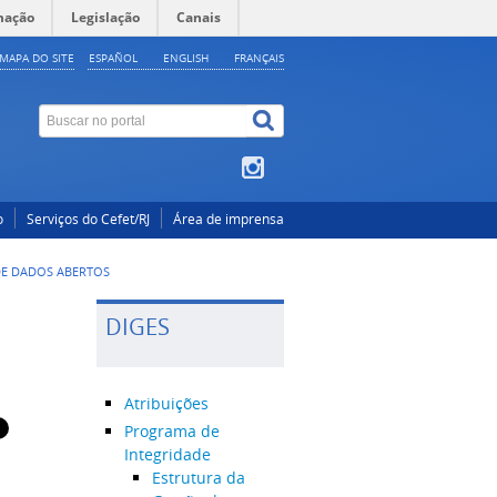
mação
Legislação
Canais
MAPA DO SITE
ESPAÑOL
ENGLISH
FRANÇAIS
o
Serviços do Cefet/RJ
Área de imprensa
E DADOS ABERTOS
DIGES
Atribuições
Programa de
Integridade
Estrutura da