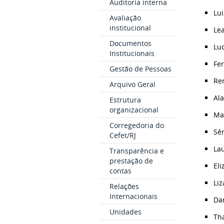
Auditoria interna
Lui
Avaliação
institucional
Lea
Documentos
Luc
Institucionais
Fer
Gestão de Pessoas
Ren
Arquivo Geral
Ala
Estrutura
organizacional
Mar
Corregedoria do
Sér
Cefet/RJ
Lau
Transparência e
prestação de
Eli
contas
Liz
Relações
Internacionais
Dan
Unidades
Tha