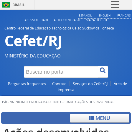
BRASIL
Simplifique!
ESPAÑOL
ENGLISH
FRANÇAIS
ACESSIBILIDADE
ALTO CONTRASTE
MAPA DO SITE
Comunica BR
Centro Federal de Educação Tecnológica Celso Suckow da Fonseca
Cefet/RJ
Participe
Acesso à informação
Legislação
MINISTÉRIO DA EDUCAÇÃO
Canais
Perguntas frequentes
Contato
Serviços do Cefet/RJ
Área de
imprensa
PÁGINA INICIAL
>
PROGRAMA DE INTEGRIDADE
>
AÇÕES DESENVOLVIDAS
MENU