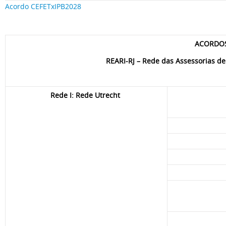
Acordo CEFETxIPB2028
ACORDOS
REARI-RJ – Rede das Assessorias de 
Rede I: Rede Utrecht