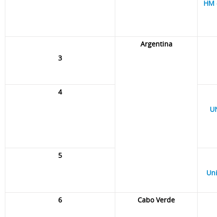
HM 
Argentina
3
4
UN
5
Uni
6
Cabo Verde