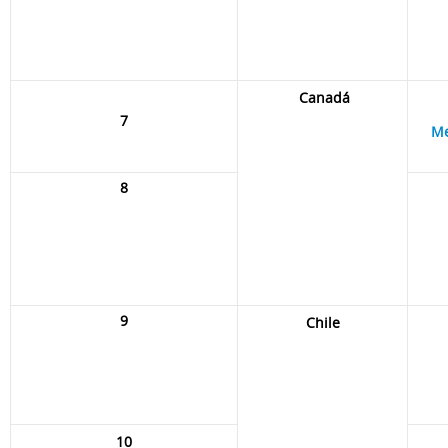
Canadá
7
Me
8
9
Chile
10