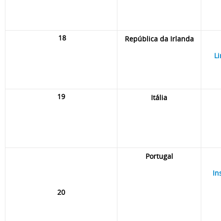
18
República da Irlanda
Li
19
Itália
Portugal
In
20