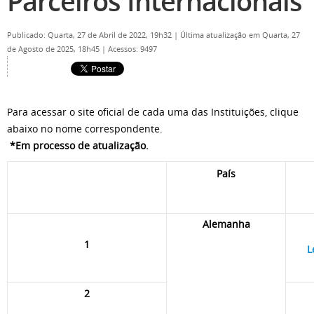
Parceiros Internacionais
Publicado: Quarta, 27 de Abril de 2022, 19h32
|
Última atualização em Quarta, 27
de Agosto de 2025, 18h45
|
Acessos: 9497
Para acessar o site oficial de cada uma das Instituições, clique
abaixo no nome correspondente.
*Em processo de atualização.
País
Alemanha
1
L
2