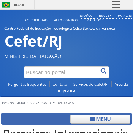
BRASIL
Simplifique!
ESPAÑOL
ENGLISH
FRANÇAIS
ACESSIBILIDADE
ALTO CONTRASTE
MAPA DO SITE
Comunica BR
Centro Federal de Educação Tecnológica Celso Suckow da Fonseca
Cefet/RJ
Participe
Acesso à informação
Legislação
MINISTÉRIO DA EDUCAÇÃO
Canais
Perguntas frequentes
Contato
Serviços do Cefet/RJ
Área de
imprensa
PÁGINA INICIAL
>
PARCEIROS INTERNACIONAIS
MENU