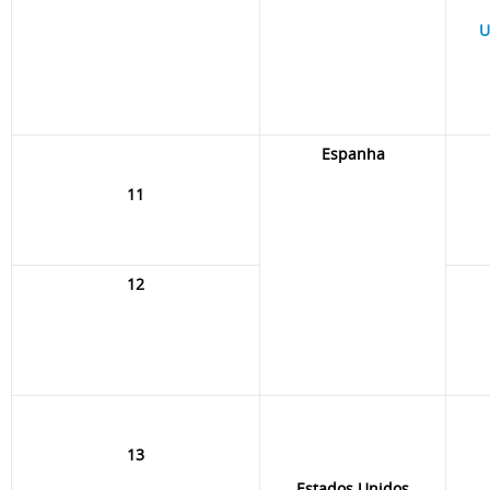
U
Espanha
11
12
13
Estados Unidos