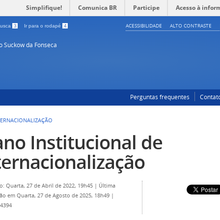
Simplifique!
Comunica BR
Participe
Acesso à infor
ACESSIBILIDADE
ALTO CONTRASTE
 busca
3
Ir para o rodapé
4
so Suckow da Fonseca
Perguntas frequentes
Contat
NTERNACIONALIZAÇÃO
ano Institucional de
ternacionalização
o: Quarta, 27 de Abril de 2022, 19h45
|
Última
ção em Quarta, 27 de Agosto de 2025, 18h49
|
 4394