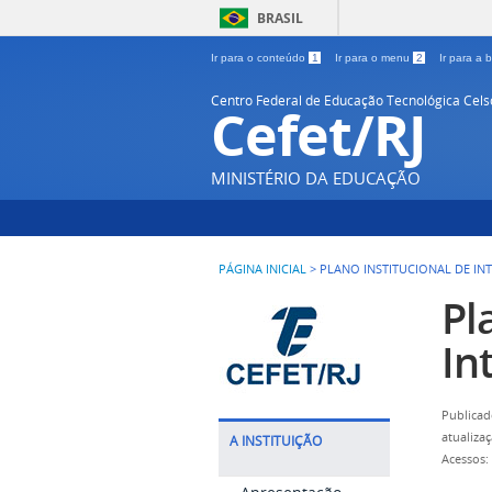
BRASIL
Ir para o conteúdo
1
Ir para o menu
2
Ir para a
Centro Federal de Educação Tecnológica Cel
Cefet/RJ
MINISTÉRIO DA EDUCAÇÃO
PÁGINA INICIAL
>
PLANO INSTITUCIONAL DE I
Pl
In
Publicad
atualiza
A INSTITUIÇÃO
Acessos: