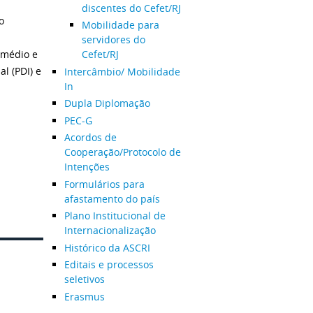
discentes do Cefet/RJ
o
Mobilidade para
servidores do
 médio e
Cefet/RJ
l (PDI) e
Intercâmbio/ Mobilidade
In
Dupla Diplomação
PEC-G
Acordos de
Cooperação/Protocolo de
Intenções
Formulários para
afastamento do país
Plano Institucional de
Internacionalização
Histórico da ASCRI
Editais e processos
seletivos
Erasmus