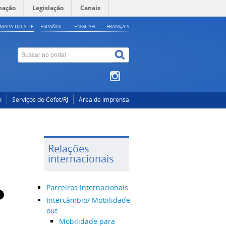
mação
Legislação
Canais
MAPA DO SITE
ESPAÑOL
ENGLISH
FRANÇAIS
o
Serviços do Cefet/RJ
Área de imprensa
Relações
internacionais
Parceiros Internacionais
Intercâmbio/ Mobilidade
out
Mobilidade para