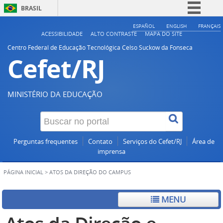
BRASIL
Simplifique!
ESPAÑOL
ENGLISH
FRANÇAIS
ACESSIBILIDADE
ALTO CONTRASTE
MAPA DO SITE
Comunica BR
Centro Federal de Educação Tecnológica Celso Suckow da Fonseca
Cefet/RJ
Participe
Acesso à informação
Legislação
MINISTÉRIO DA EDUCAÇÃO
Canais
Perguntas frequentes
Contato
Serviços do Cefet/RJ
Área de
imprensa
PÁGINA INICIAL
>
ATOS DA DIREÇÃO DO CAMPUS
MENU