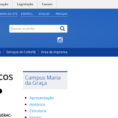
mação
Legislação
Canais
MAPA DO SITE
ESPAÑOL
ENGLISH
FRANÇAIS
o
Serviços do Cefet/RJ
Área de imprensa
cos
Campus Maria
da Graça
Apresentação
Histórico
Estrutura
(SERAC-
Ensino