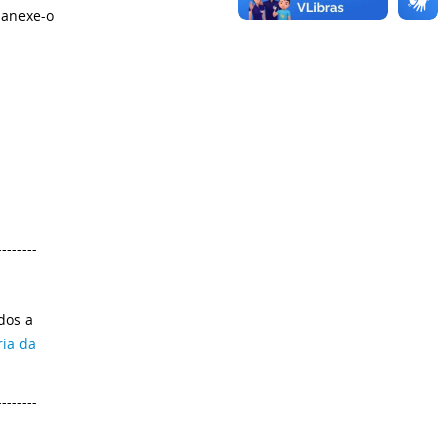
 anexe-o
--------
dos a
ria da
--------