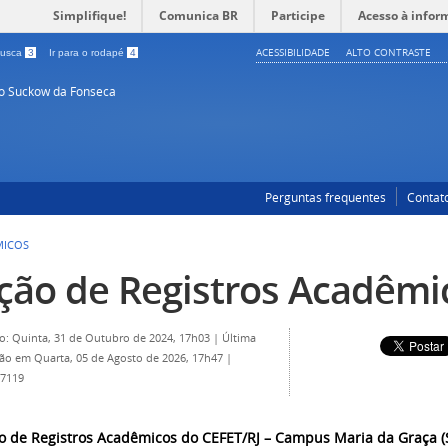
Simplifique!
Comunica BR
Participe
Acesso à infor
ACESSIBILIDADE
ALTO CONTRASTE
 busca
3
Ir para o rodapé
4
so Suckow da Fonseca
Perguntas frequentes
Contat
MICOS
ção de Registros Acadêmi
o: Quinta, 31 de Outubro de 2024, 17h03
|
Última
ção em Quarta, 05 de Agosto de 2026, 17h47
|
 7119
o de Registros Acadêmicos do CEFET/RJ – Campus Maria da Graça 