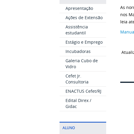
As nor
Apresentação
nos Ma
Ações de Extensão
leia a
Assistência
Manual
estudantil
Estágio e Emprego
Incubadoras
Atuali
Galeria Cubo de
Vidro
Cefet Jr.
Consultoria
ENACTUS Cefet/RJ
Edital Direx /
Gidac
ALUNO