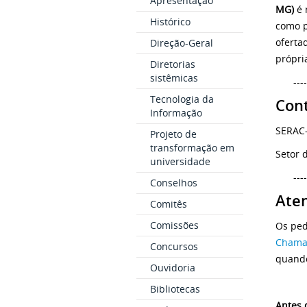
Apresentação
MG)
é 
Histórico
como p
oferta
Direção-Geral
própri
Diretorias
sistêmicas
----
Tecnologia da
Con
Informação
SERAC
Projeto de
transformação em
Setor 
universidade
----
Conselhos
Ate
Comitês
Comissões
Os ped
Chama
Concursos
quando
Ouvidoria
Bibliotecas
Antes 