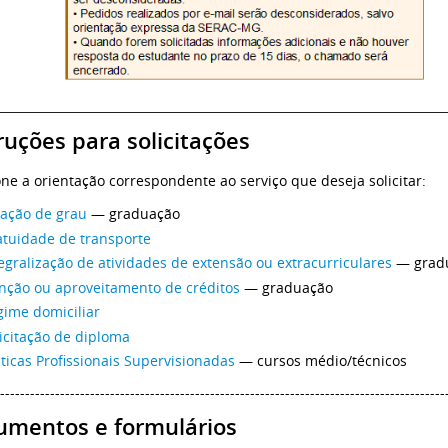
ruções para solicitações
one a orientação correspondente ao serviço que deseja solicitar:
lação de grau
— graduação
atuidade de transporte
egralização de atividades de extensão ou extracurriculares
— grad
enção ou aproveitamento de créditos
— graduação
gime domiciliar
icitação de diploma
ticas Profissionais Supervisionadas
— cursos médio/técnicos
-----------------------------------------------------------------------------------------
umentos e formulários