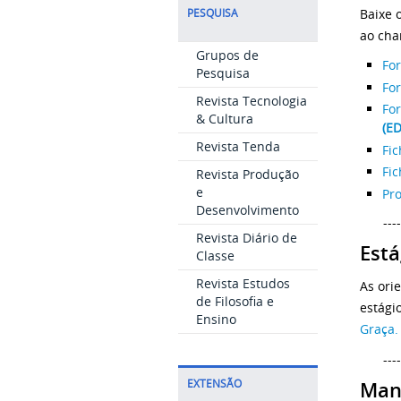
Baixe 
PESQUISA
ao cha
Grupos de
For
Pesquisa
For
Revista Tecnologia
For
& Cultura
(ED
Revista Tenda
Fic
Fic
Revista Produção
e
Pr
Desenvolvimento
----
Revista Diário de
Está
Classe
Revista Estudos
As ori
de Filosofia e
estági
Ensino
Graça.
----
Man
EXTENSÃO