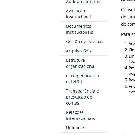
Auditoria interna
Consul
Avaliação
institucional
docume
de com
Documentos
Institucionais
Para s
Gestão de Pessoas
Ace
Cli
Arquivo Geral
Em 
Estrutura
Seç
organizacional
Pre
exi
Corregedoria do
Rev
Cefet/RJ
Ano
Transparência e
eve
prestação de
contas
Relações
Internacionais
Unidades