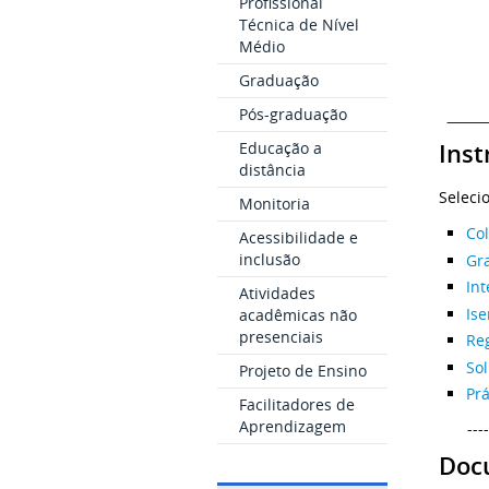
Profissional
Técnica de Nível
Médio
Graduação
Pós-graduação
Educação a
Inst
distância
Seleci
Monitoria
Co
Acessibilidade e
inclusão
Gr
Int
Atividades
Is
acadêmicas não
presenciais
Re
Sol
Projeto de Ensino
Prá
Facilitadores de
Aprendizagem
----
Doc