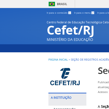
BRASIL
Ir para o conteúdo
1
Ir para o menu
2
Ir para a
Centro Federal de Educação Tecnológica Cel
Cefet/RJ
MINISTÉRIO DA EDUCAÇÃO
PÁGINA INICIAL
>
SEÇÃO DE REGISTROS ACADÊ
Se
Publicad
atualiza
Acessos:
A INSTITUIÇÃO
A
Seçã