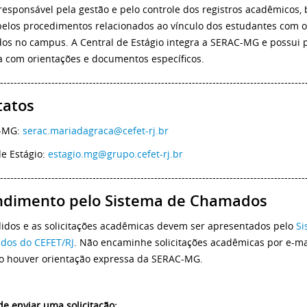
responsável pela gestão e pelo controle dos registros acadêmicos,
elos procedimentos relacionados ao vínculo dos estudantes com o
dos no campus. A Central de Estágio integra a SERAC-MG e possui 
a com orientações e documentos específicos.
-----------------------------------------------------------------------------------------
tatos
-MG:
serac.mariadagraca@cefet-rj.br
de Estágio:
estagio.mg@grupo.cefet-rj.br
-----------------------------------------------------------------------------------------
ndimento pelo Sistema de Chamados
idos e as solicitações acadêmicas devem ser apresentados pelo
Si
dos do CEFET/RJ
. Não encaminhe solicitações acadêmicas por e-mai
 houver orientação expressa da SERAC-MG.
de enviar uma solicitação: