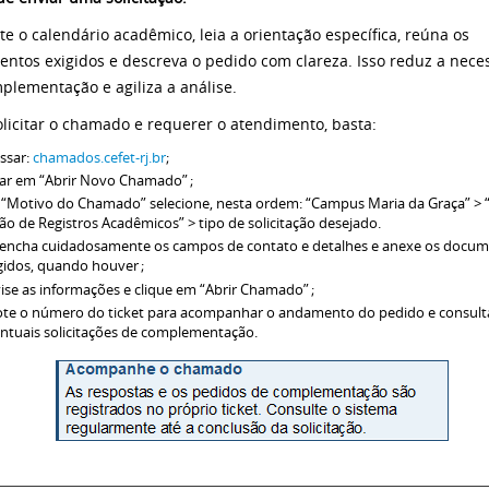
te o calendário acadêmico, leia a orientação específica, reúna os
ntos exigidos e descreva o pedido com clareza. Isso reduz a nece
plementação e agiliza a análise.
olicitar o chamado e requerer o atendimento, basta:
ssar:
chamados.cefet-rj.br
;
car em “Abrir Novo Chamado” ;
“Motivo do Chamado” selecione, nesta ordem: “Campus Maria da Graça” > 
ão de Registros Acadêmicos” > tipo de solicitação desejado.
encha cuidadosamente os campos de contato e detalhes e anexe os docu
gidos, quando houver ;
ise as informações e clique em “Abrir Chamado” ;
te o número do ticket para acompanhar o andamento do pedido e consult
ntuais solicitações de complementação.