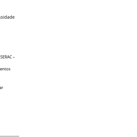
ssidade
“SERAC –
mentos
ar