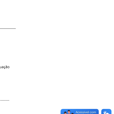
uação
--------