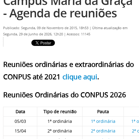
Campus Maria da Graça
- Agenda de reuniões
Publicado: Segunda, 09 de Novembro de 2015, 18h53
|
Última atualização em
Segunda, 29 de Junho de 2026, 12h20
|
Acessos: 11145
Reuniões ordinárias e extraordinárias do
CONPUS até 2021
clique aqui
.
Reuniões Ordinárias do CONPUS 2026
Data
Tipo de reunião
Pauta
05/03
1ª ordinária
1ª ordinária
1ª 
15/04
2ª ordinária
2ª ordinária
2ª 