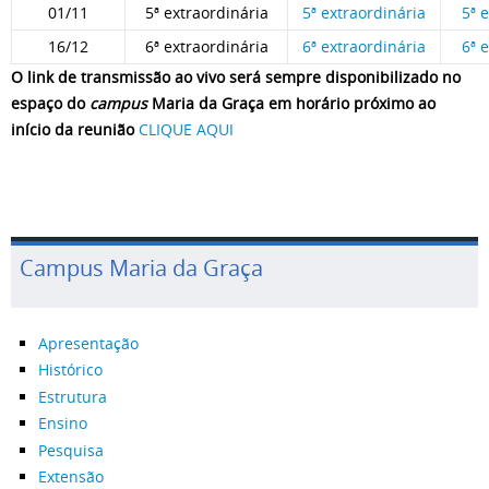
01/11
5ª extraordinária
5ª extraordinária
5ª 
16/12
6ª extraordinária
6ª extraordinária
6ª 
O link de transmissão ao vivo será sempre disponibilizado no
espaço do
campus
Maria da Graça em horário próximo ao
início da reunião
CLIQUE AQUI
Campus Maria da Graça
Apresentação
Histórico
Estrutura
Ensino
Pesquisa
Extensão