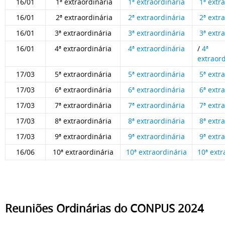
16/01
1ª extraordinária
1ª extraordinária
1ª extr
16/01
2ª extraordinária
2ª extraordinária
2ª extr
16/01
3ª extraordinária
3ª extraordinária
3ª extr
16/01
4ª extraordinária
4ª extraordinária
/
4ª
extraor
17/03
5ª extraordinária
5ª extraordinária
5ª extr
17/03
6ª extraordinária
6ª extraordinária
6ª extr
17/03
7ª extraordinária
7ª extraordinária
7ª extr
17/03
8ª extraordinária
8ª extraordinária
8ª extr
17/03
9ª extraordinária
9ª extraordinária
9ª extr
16/06
10ª extraordinária
10ª extraordinária
10ª extr
Reuniões Ordinárias do CONPUS 2024