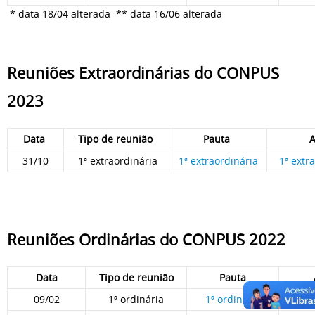
* data 18/04 alterada
** data 16/06 alterada
Reuniões Extraordinárias do CONPUS
2023
Data
Tipo de reunião
Pauta
31/10
1ª extraordinária
1ª extraordinária
1ª extr
Reuniões Ordinárias do CONPUS 2022
Data
Tipo de reunião
Pauta
09/02
1ª ordinária
1ª ordinária
1ª o