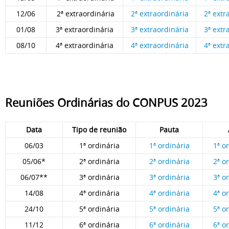
12/06
2ª extraordinária
2ª extraordinária
2ª extr
01/08
3ª extraordinária
3ª extraordinária
3ª extr
08/10
4ª extraordinária
4ª extraordinária
4ª extr
Reuniões Ordinárias do CONPUS 2023
Data
Tipo de reunião
Pauta
06/03
1ª ordinária
1ª ordinária
1ª o
05/06*
2ª ordinária
2ª ordinária
2ª o
06/07**
3ª ordinária
3ª ordinária
3ª o
14/08
4ª ordinária
4ª ordinária
4ª o
24/10
5ª ordinária
5ª ordinária
5ª o
11/12
6ª ordinária
6ª ordinária
6ª o