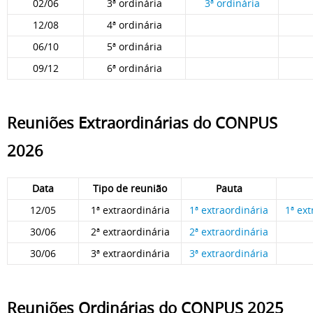
02/06
3ª ordinária
3ª ordinária
12/08
4ª ordinária
06/10
5ª ordinária
09/12
6ª ordinária
Reuniões Extraordinárias do CONPUS
2026
Data
Tipo de reunião
Pauta
12/05
1ª extraordinária
1ª extraordinária
1ª ext
30/06
2ª extraordinária
2ª extraordinária
30/06
3ª extraordinária
3ª extraordinária
Reuniões Ordinárias do CONPUS 2025