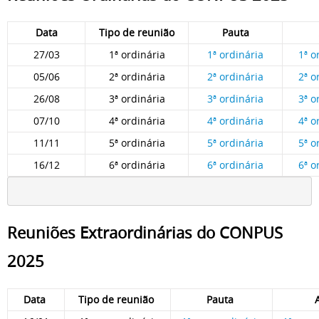
Data
Tipo de reunião
Pauta
27/03
1ª ordinária
1ª ordinária
1ª o
05/06
2ª ordinária
2ª ordinária
2ª o
26/08
3ª ordinária
3ª ordinária
3ª o
07/10
4ª ordinária
4ª ordinária
4ª o
11/11
5ª ordinária
5ª ordinária
5ª o
16/12
6ª ordinária
6ª ordinária
6ª o
Reuniões Extraordinárias do CONPUS
2025
Data
Tipo de reunião
Pauta