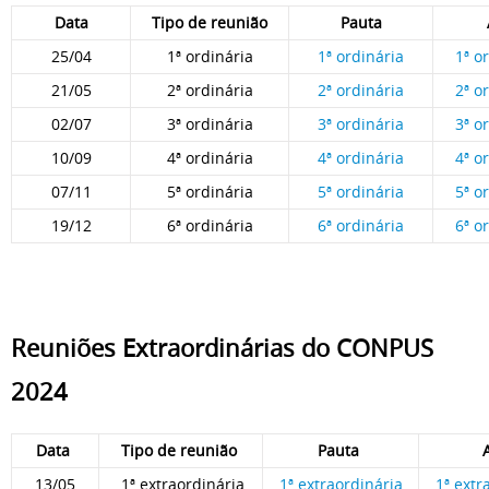
Data
Tipo de reunião
Pauta
25/04
1ª ordinária
1ª ordinária
1ª o
21/05
2ª ordinária
2ª ordinária
2ª o
02/07
3ª ordinária
3ª ordinária
3ª o
10/09
4ª ordinária
4ª ordinária
4ª o
07/11
5ª ordinária
5ª ordinária
5ª o
19/12
6ª ordinária
6ª ordinária
6ª o
Reuniões Extraordinárias do CONPUS
2024
Data
Tipo de reunião
Pauta
13/05
1ª extraordinária
1ª extraordinária
1ª extr