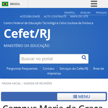
BRASIL
Simplifique!
ESPAÑOL
ENGLISH
FRANÇAIS
ACESSIBILIDADE
ALTO CONTRASTE
MAPA DO SITE
Comunica BR
Centro Federal de Educação Tecnológica Celso Suckow da Fonseca
Cefet/RJ
Participe
Acesso à informação
Legislação
MINISTÉRIO DA EDUCAÇÃO
Canais
Perguntas frequentes
Contato
Serviços do Cefet/RJ
Área de
imprensa
PÁGINA INICIAL
>
AGENDA DE REUNIÕES
MENU