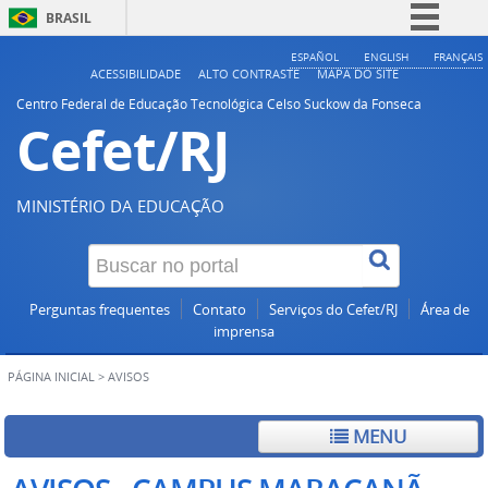
BRASIL
Simplifique!
ESPAÑOL
ENGLISH
FRANÇAIS
ACESSIBILIDADE
ALTO CONTRASTE
MAPA DO SITE
Comunica BR
Centro Federal de Educação Tecnológica Celso Suckow da Fonseca
Cefet/RJ
Participe
Acesso à informação
Legislação
MINISTÉRIO DA EDUCAÇÃO
Canais
Perguntas frequentes
Contato
Serviços do Cefet/RJ
Área de
imprensa
PÁGINA INICIAL
>
AVISOS
MENU