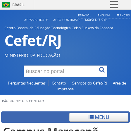
BRASIL
Simplifique!
ESPAÑOL
ENGLISH
FRANÇAIS
ACESSIBILIDADE
ALTO CONTRASTE
MAPA DO SITE
Comunica BR
Centro Federal de Educação Tecnológica Celso Suckow da Fonseca
Cefet/RJ
Participe
Acesso à informação
Legislação
MINISTÉRIO DA EDUCAÇÃO
Canais
Perguntas frequentes
Contato
Serviços do Cefet/RJ
Área de
imprensa
PÁGINA INICIAL
>
CONTATO
MENU