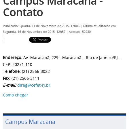
Campus Maracanã -
Contato
Publicado: Quarta, 11 de Novembro de 2015, 17h06
|
Última atualização em
Segunda, 16 de Novembro de 2015, 12h57
|
Acessos: 52930
Endereço:
Av. Maracanã, 229 - Maracanã – Rio de Janeiro/RJ -
CEP: 20271-110
Telefone:
(21) 2566-3022
Fax:
(21) 2566-3111
E-mail:
direg@cefet-rj.br
Como chegar
Campus Maracanã