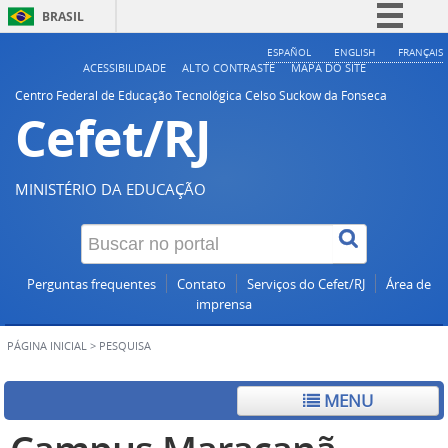
BRASIL
Simplifique!
ESPAÑOL
ENGLISH
FRANÇAIS
ACESSIBILIDADE
ALTO CONTRASTE
MAPA DO SITE
Comunica BR
Centro Federal de Educação Tecnológica Celso Suckow da Fonseca
Cefet/RJ
Participe
Acesso à informação
Legislação
MINISTÉRIO DA EDUCAÇÃO
Canais
Perguntas frequentes
Contato
Serviços do Cefet/RJ
Área de
imprensa
PÁGINA INICIAL
>
PESQUISA
MENU