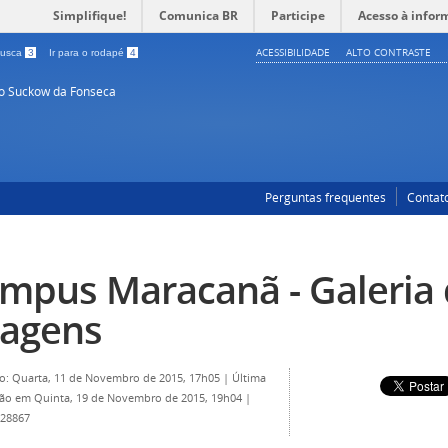
Simplifique!
Comunica BR
Participe
Acesso à infor
ACESSIBILIDADE
ALTO CONTRASTE
 busca
3
Ir para o rodapé
4
so Suckow da Fonseca
Perguntas frequentes
Contat
mpus Maracanã - Galeria
agens
o: Quarta, 11 de Novembro de 2015, 17h05
|
Última
ção em Quinta, 19 de Novembro de 2015, 19h04
|
 28867