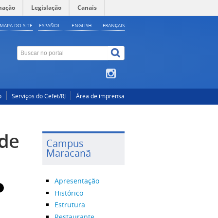
mação
Legislação
Canais
MAPA DO SITE
ESPAÑOL
ENGLISH
FRANÇAIS
o
Serviços do Cefet/RJ
Área de imprensa
 de
Campus
Maracanã
Apresentação
Histórico
Estrutura
Restaurante