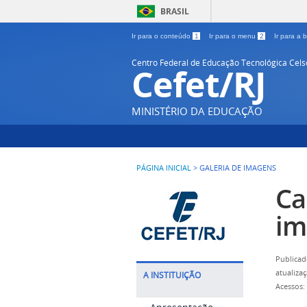
BRASIL
Ir para o conteúdo
1
Ir para o menu
2
Ir para a
Centro Federal de Educação Tecnológica Cel
Cefet/RJ
MINISTÉRIO DA EDUCAÇÃO
PÁGINA INICIAL
>
GALERIA DE IMAGENS
Ca
im
Publicad
atualiza
A INSTITUIÇÃO
Acessos: