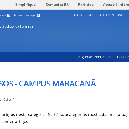
Simplifique!
Comunica BR
Participe
Acesso à infor
ACESSIBILIDADE
ALTO CONTRASTE
 busca
3
Ir para o rodapé
4
so Suckow da Fonseca
Perguntas frequentes
Contat
ISOS - CAMPUS MARACANÃ
por
Cefet-RJ
 artigos nesta categoria. Se há subcategorias mostradas nesta pági
conter artigos.