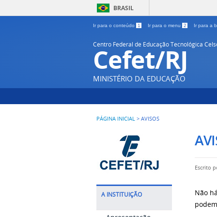
BRASIL
Ir para o conteúdo
1
Ir para o menu
2
Ir para a
Centro Federal de Educação Tecnológica Cel
Cefet/RJ
MINISTÉRIO DA EDUCAÇÃO
PÁGINA INICIAL
>
AVISOS
AV
Escrito 
Não há
A INSTITUIÇÃO
podem 