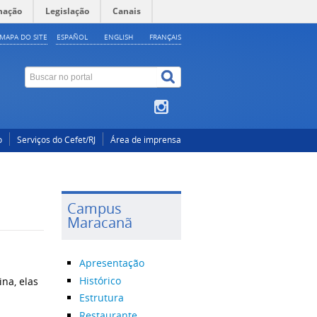
mação
Legislação
Canais
MAPA DO SITE
ESPAÑOL
ENGLISH
FRANÇAIS
o
Serviços do Cefet/RJ
Área de imprensa
Campus
Maracanã
Apresentação
Histórico
na, elas
Estrutura
Restaurante