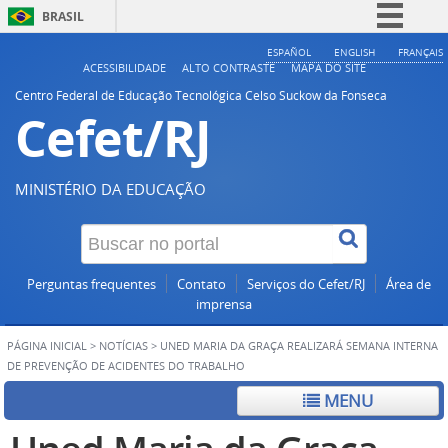
BRASIL
Simplifique!
ESPAÑOL
ENGLISH
FRANÇAIS
ACESSIBILIDADE
ALTO CONTRASTE
MAPA DO SITE
Comunica BR
Centro Federal de Educação Tecnológica Celso Suckow da Fonseca
Cefet/RJ
Participe
Acesso à informação
Legislação
MINISTÉRIO DA EDUCAÇÃO
Canais
Perguntas frequentes
Contato
Serviços do Cefet/RJ
Área de
imprensa
PÁGINA INICIAL
>
NOTÍCIAS
>
UNED MARIA DA GRAÇA REALIZARÁ SEMANA INTERNA
DE PREVENÇÃO DE ACIDENTES DO TRABALHO
MENU