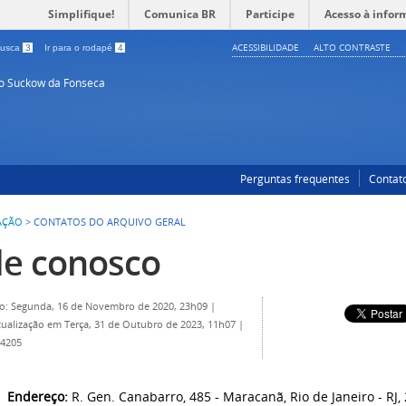
Simplifique!
Comunica BR
Participe
Acesso à infor
ACESSIBILIDADE
ALTO CONTRASTE
 busca
3
Ir para o rodapé
4
so Suckow da Fonseca
Perguntas frequentes
Contat
AÇÃO
>
CONTATOS DO ARQUIVO GERAL
le conosco
o: Segunda, 16 de Novembro de 2020, 23h09
|
tualização em Terça, 31 de Outubro de 2023, 11h07
|
 4205
Endereço:
R. Gen. Canabarro, 485 - Maracanã, Rio de Janeiro - RJ,