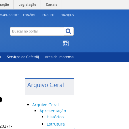
mação
Legislação
Canais
MAPA DO SITE
ESPAÑOL
ENGLISH
FRANÇAIS
o
Serviços do Cefet/RJ
Área de imprensa
Arquivo Geral
Arquivo Geral
Apresentação
Histórico
Estrutura
 20271-