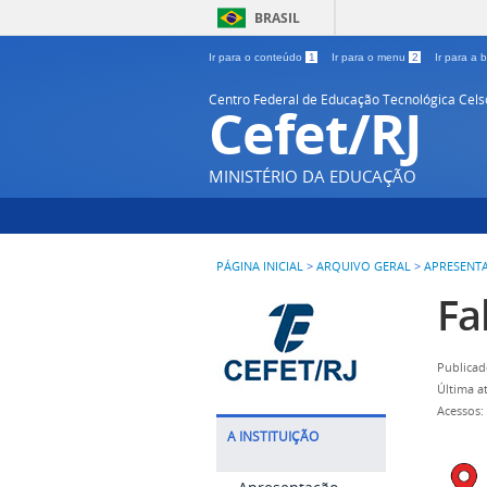
BRASIL
Ir para o conteúdo
1
Ir para o menu
2
Ir para a
Centro Federal de Educação Tecnológica Cel
Cefet/RJ
MINISTÉRIO DA EDUCAÇÃO
PÁGINA INICIAL
>
ARQUIVO GERAL
>
APRESENT
Fa
Publicad
Última a
Acessos:
A INSTITUIÇÃO