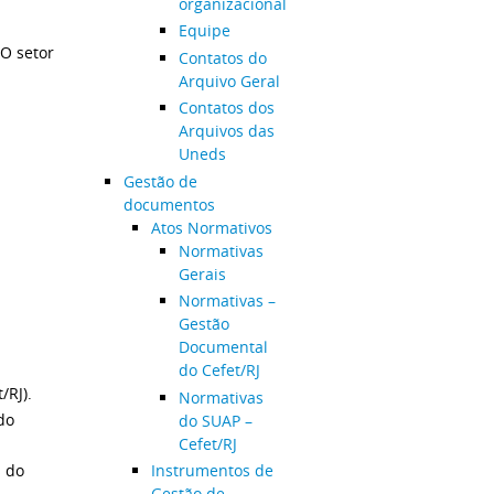
organizacional
Equipe
 O setor
Contatos do
Arquivo Geral
Contatos dos
Arquivos das
Uneds
Gestão de
documentos
Atos Normativos
Normativas
Gerais
Normativas –
Gestão
Documental
do Cefet/RJ
/RJ).
Normativas
do
do SUAP –
Cefet/RJ
s do
Instrumentos de
Gestão de