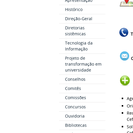
Apresentação
Histórico
Direção-Geral
Diretorias
sistêmicas
T
Tecnologia da
25
Informação
Projeto de
C
transformação em
universidade
Conselhos
Comitês
P
Comissões
Ag
Or
Concursos
Re
Ouvidoria
Cef
Bibliotecas
Sol
Cef