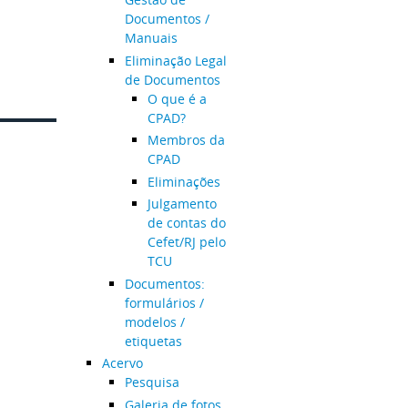
Documentos /
Manuais
Eliminação Legal
de Documentos
O que é a
CPAD?
Membros da
CPAD
Eliminações
Julgamento
de contas do
Cefet/RJ pelo
TCU
Documentos:
formulários /
modelos /
etiquetas
Acervo
Pesquisa
Galeria de fotos