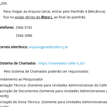
204.
Para chegar ao Arquivo Geral, entrar pelo Pavilhão 4 (Mecânica).
fica no
andar térreo do
Bloco L
, ao final do pavilhão.
elefones
: 2566-3192
66-3086
orreio eletrônico:
arquivogeral@cefet-rj.br
Sistema de Chamados
-
https://chamados.cefet-rj.br/
elo Sistema de Chamados poderão ser requisitados:
endamento ao Pesquisador
ientação Técnica (Somente para Unidades Administrativas do Cefet
quisição de Documentos (Somente para Unidades Administrativas 
et/RJ).
icitação de Visita Técnica (Somente para Unidades Administrativa
et/RJ).