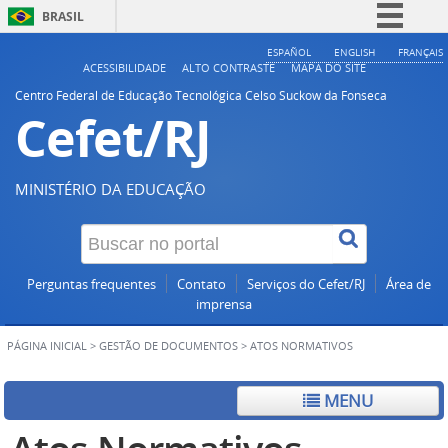
BRASIL
Simplifique!
ESPAÑOL
ENGLISH
FRANÇAIS
ACESSIBILIDADE
ALTO CONTRASTE
MAPA DO SITE
Comunica BR
Centro Federal de Educação Tecnológica Celso Suckow da Fonseca
Cefet/RJ
Participe
Acesso à informação
Legislação
MINISTÉRIO DA EDUCAÇÃO
Canais
Perguntas frequentes
Contato
Serviços do Cefet/RJ
Área de
imprensa
PÁGINA INICIAL
>
GESTÃO DE DOCUMENTOS
>
ATOS NORMATIVOS
MENU