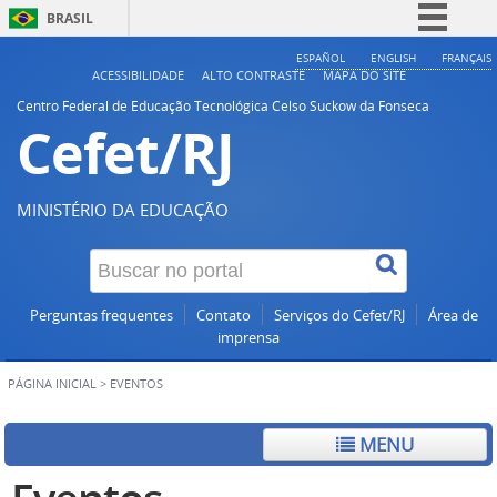
BRASIL
Simplifique!
ESPAÑOL
ENGLISH
FRANÇAIS
ACESSIBILIDADE
ALTO CONTRASTE
MAPA DO SITE
Comunica BR
Centro Federal de Educação Tecnológica Celso Suckow da Fonseca
Cefet/RJ
Participe
Acesso à informação
Legislação
MINISTÉRIO DA EDUCAÇÃO
Canais
Perguntas frequentes
Contato
Serviços do Cefet/RJ
Área de
imprensa
PÁGINA INICIAL
>
EVENTOS
MENU