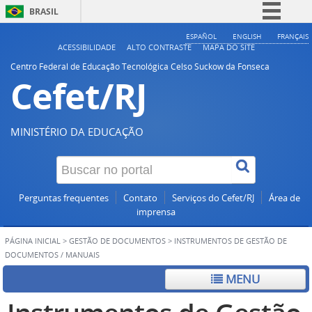
BRASIL
Simplifique!
ESPAÑOL
ENGLISH
FRANÇAIS
ACESSIBILIDADE
ALTO CONTRASTE
MAPA DO SITE
Comunica BR
Centro Federal de Educação Tecnológica Celso Suckow da Fonseca
Cefet/RJ
Participe
Acesso à informação
Legislação
MINISTÉRIO DA EDUCAÇÃO
Canais
Perguntas frequentes
Contato
Serviços do Cefet/RJ
Área de
imprensa
PÁGINA INICIAL
>
GESTÃO DE DOCUMENTOS
>
INSTRUMENTOS DE GESTÃO DE
DOCUMENTOS / MANUAIS
MENU