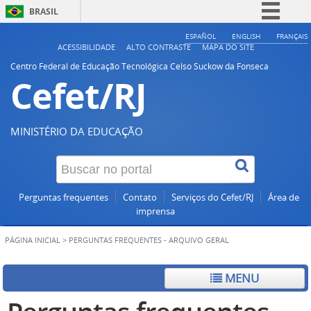
BRASIL
Simplifique!
ESPAÑOL
ENGLISH
FRANÇAIS
ACESSIBILIDADE
ALTO CONTRASTE
MAPA DO SITE
Comunica BR
Centro Federal de Educação Tecnológica Celso Suckow da Fonseca
Cefet/RJ
Participe
Acesso à informação
Legislação
MINISTÉRIO DA EDUCAÇÃO
Canais
Perguntas frequentes
Contato
Serviços do Cefet/RJ
Área de
imprensa
PÁGINA INICIAL
>
PERGUNTAS FREQUENTES - ARQUIVO GERAL
MENU