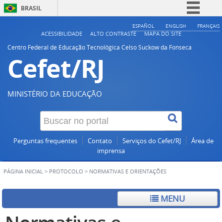
BRASIL
Simplifique!
ESPAÑOL
ENGLISH
FRANÇAIS
ACESSIBILIDADE
ALTO CONTRASTE
MAPA DO SITE
Comunica BR
Centro Federal de Educação Tecnológica Celso Suckow da Fonseca
Cefet/RJ
Participe
Acesso à informação
Legislação
MINISTÉRIO DA EDUCAÇÃO
Canais
Perguntas frequentes
Contato
Serviços do Cefet/RJ
Área de
imprensa
PÁGINA INICIAL
>
PROTOCOLO
>
NORMATIVAS E ORIENTAÇÕES
MENU