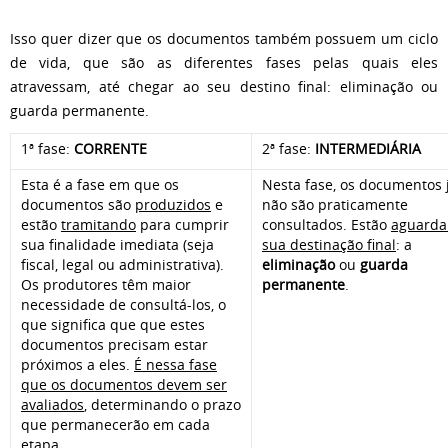
Isso quer dizer que os documentos também possuem um ciclo
de vida, que são as diferentes fases pelas quais eles
atravessam, até chegar ao seu destino final: eliminação ou
guarda permanente.
1ª fase:
CORRENTE
2ª fase:
INTERMEDIÁRIA
Esta é a fase em que os
Nesta fase, os documentos 
documentos são
produzidos
e
não são praticamente
estão
tramitando
para cumprir
consultados. Estão
aguard
sua finalidade imediata (seja
sua destinação final
: a
fiscal, legal ou administrativa).
eliminação
ou
guarda
Os produtores têm maior
permanente
.
necessidade de consultá-los, o
que significa que que estes
documentos precisam estar
próximos a eles.
É nessa fase
que os documentos devem ser
avaliados
, determinando o prazo
que permanecerão em cada
etapa.