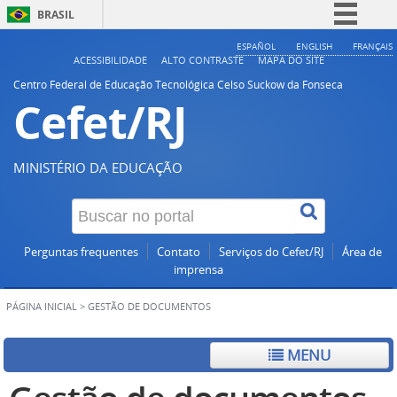
BRASIL
Simplifique!
ESPAÑOL
ENGLISH
FRANÇAIS
ACESSIBILIDADE
ALTO CONTRASTE
MAPA DO SITE
Comunica BR
Centro Federal de Educação Tecnológica Celso Suckow da Fonseca
Cefet/RJ
Participe
Acesso à informação
Legislação
MINISTÉRIO DA EDUCAÇÃO
Canais
Perguntas frequentes
Contato
Serviços do Cefet/RJ
Área de
imprensa
PÁGINA INICIAL
>
GESTÃO DE DOCUMENTOS
MENU